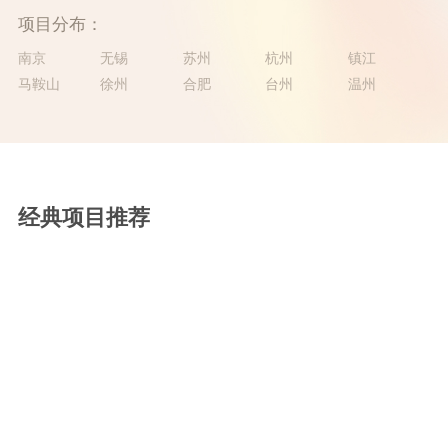
项目分布：
南京
无锡
苏州
杭州
镇江
马鞍山
徐州
合肥
台州
温州
经典项目推荐