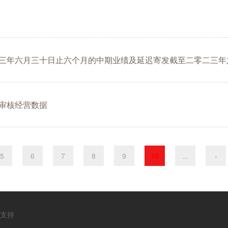
三年六月三十日止六个月的中期业绩及延迟寄发截至二零二三年
审核经营数据
5
6
7
8
9
10
...
›
支持