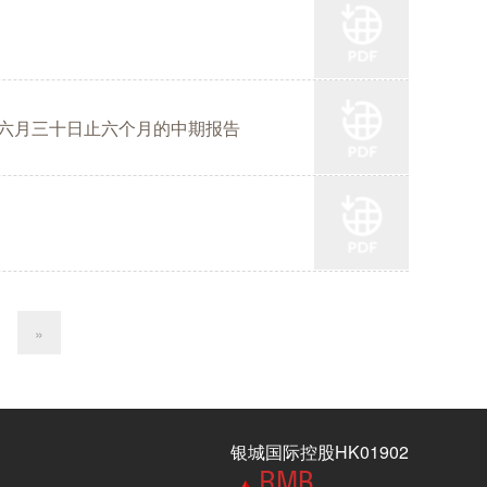
六月三十日止六个月的中期报告
»
银城国际控股HK01902
RMB